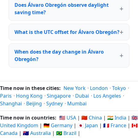
Does Álvaro Obregón observe daylight
saving time?
What is the UTC offset for Álvaro Obregón?
When does the day change in Álvaro
Obregón?
Time now in these cities:
New York
·
London
·
Tokyo
·
Paris
·
Hong Kong
·
Singapore
·
Dubai
·
Los Angeles
·
Shanghai
·
Beijing
·
Sydney
·
Mumbai
Time now in countries:
🇺🇸 USA
|
🇨🇳 China
|
🇮🇳 India
|
🇬🇧
United Kingdom
|
🇩🇪 Germany
|
🇯🇵 Japan
|
🇫🇷 France
|
🇨🇦
Canada
|
🇦🇺 Australia
|
🇧🇷 Brazil
|