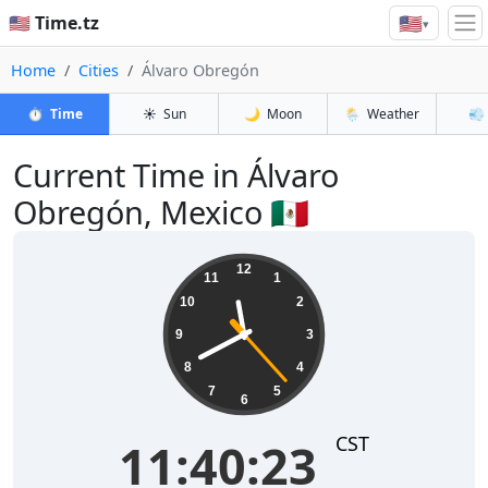
🇺🇸
🇺🇸 Time.tz
▾
Home
Cities
Álvaro Obregón
⏱️
Time
☀️
Sun
🌙
Moon
🌦️
Weather
💨
Current Time in Álvaro
Obregón, Mexico 🇲🇽
11:40:23
12
11
1
10
2
9
3
8
4
7
5
6
CST
11:40:23