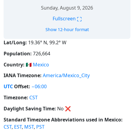
Sunday, August 9, 2026
⛶
Fullscreen
Show 12-hour format
Lat/Long:
19.36° N, 99.2° W
Population:
726,664
Country:
🇲🇽
Mexico
IANA Timezone:
America/Mexico_City
UTC
Offset:
−06:00
Timezone:
CST
Daylight Saving Time:
No
❌
Standard Timezone Abbreviations used in Mexico:
CST
,
EST
,
MST
,
PST