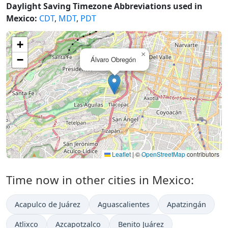
Daylight Saving Timezone Abbreviations used in
Mexico:
CDT
,
MDT
,
PDT
+
×
−
Álvaro Obregón
Leaflet
|
©
OpenStreetMap
contributors
Time now in other cities in Mexico:
Acapulco de Juárez
Aguascalientes
Apatzingán
Atlixco
Azcapotzalco
Benito Juárez