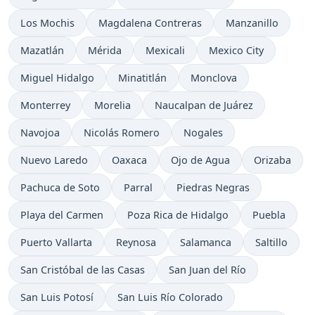
Los Mochis
Magdalena Contreras
Manzanillo
Mazatlán
Mérida
Mexicali
Mexico City
Miguel Hidalgo
Minatitlán
Monclova
Monterrey
Morelia
Naucalpan de Juárez
Navojoa
Nicolás Romero
Nogales
Nuevo Laredo
Oaxaca
Ojo de Agua
Orizaba
Pachuca de Soto
Parral
Piedras Negras
Playa del Carmen
Poza Rica de Hidalgo
Puebla
Puerto Vallarta
Reynosa
Salamanca
Saltillo
San Cristóbal de las Casas
San Juan del Río
San Luis Potosí
San Luis Río Colorado