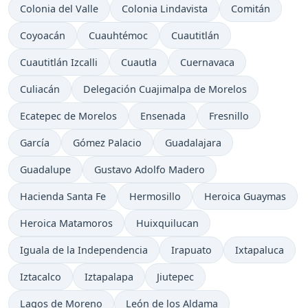
Colonia del Valle
Colonia Lindavista
Comitán
Coyoacán
Cuauhtémoc
Cuautitlán
Cuautitlán Izcalli
Cuautla
Cuernavaca
Culiacán
Delegación Cuajimalpa de Morelos
Ecatepec de Morelos
Ensenada
Fresnillo
García
Gómez Palacio
Guadalajara
Guadalupe
Gustavo Adolfo Madero
Hacienda Santa Fe
Hermosillo
Heroica Guaymas
Heroica Matamoros
Huixquilucan
Iguala de la Independencia
Irapuato
Ixtapaluca
Iztacalco
Iztapalapa
Jiutepec
Lagos de Moreno
León de los Aldama