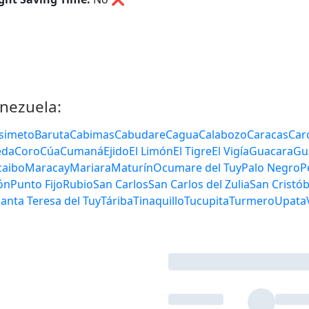
enezuela:
arinas
Barquisimeto
Baruta
Cabimas
Cabudare
Charallave
Ciudad Bolívar
Ciudad Guayana
Ciudad O
Guacara
Guanare
Guarenas
Guatire
La Vict
Mariara
Maturín
Ocumare del Tuy
Palo Negro
ta Cardón
Punto Fijo
Rubio
San Carlos
San Carlo
sta
San Juan de los Morros
Santa Teresa del Tuy
Tárib
e La Pascua
Villa de Cura
Yaritagua