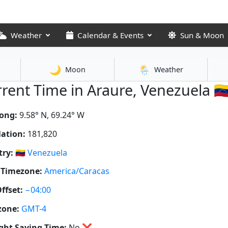
Weather
Calendar & Events
Sun & Moon
🌙
🌦️
Moon
Weather
rent Time in Araure, Venezuela 🇻
ong:
9.58° N, 69.24° W
ation:
181,820
ry:
🇻🇪
Venezuela
 Timezone:
America/Caracas
ffset:
−04:00
zone:
GMT-4
ght Saving Time:
No
❌