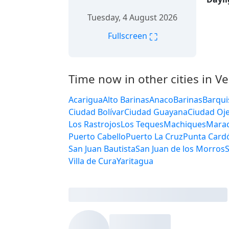
Friday, August 7, 2026
⛶
Fullscreen
Time now in other cities in V
Acarigua
Alto Barinas
Anaco
B
Carora
Carúpano
Catia La Mar
Ejido
El Limón
El Tigre
El Vigía
Machiques
Maracaibo
Maracay
Puerto Cabello
Puerto La Cruz
Pun
San Fernando de Apure
San Juan Bauti
Upata
Valencia
Valera
Valle d