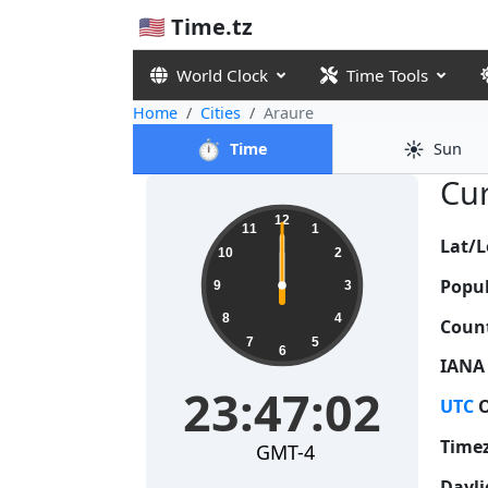
🇺🇸 Time.tz
World Clock
Time Tools
Home
Cities
Araure
⏱️
☀️
Time
Sun
Cur
14:42:32
12
11
1
Lat/L
10
2
Popul
9
3
8
4
Count
7
5
6
IANA
14:42:32
UTC
O
Time
GMT-4
Dayli