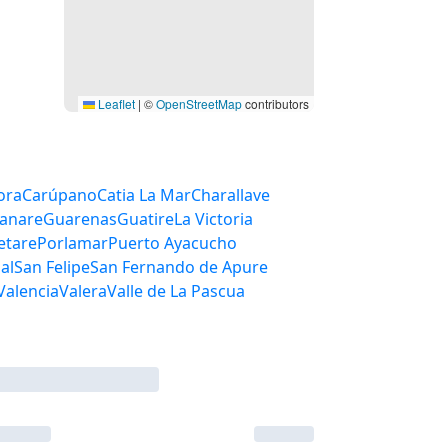
Leaflet
|
©
OpenStreetMap
contributors
Cagua
Calabozo
Caracas
jeda
Coro
Cúa
Cumaná
oria
Los Rastrojos
Los Teques
Petare
Porlamar
Puerto Ayacucho
s del Zulia
San Cristóbal
San Felipe
a
Tinaquillo
Tucupita
Turmero