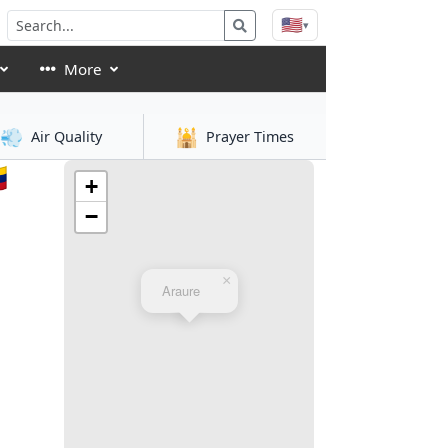
🇺🇸
▾
More
💨
🕌
Air Quality
Prayer Times

+
−
×
Araure