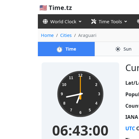
🇺🇸 Time.tz
World Clock
Time Tools
Home
Cities
Araguari
⏱️
☀️
Time
Sun
Cur
06:43:01
12
11
1
Lat/L
10
2
Popul
9
3
8
4
Count
7
5
6
IANA
06:43:01
UTC
O