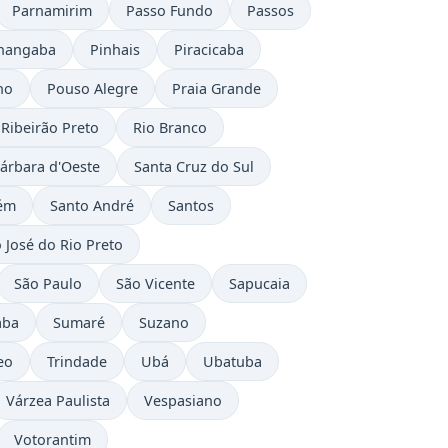
Parnamirim
Passo Fundo
Passos
hangaba
Pinhais
Piracicaba
ho
Pouso Alegre
Praia Grande
Ribeirão Preto
Rio Branco
árbara d'Oeste
Santa Cruz do Sul
ém
Santo André
Santos
 José do Rio Preto
São Paulo
São Vicente
Sapucaia
aba
Sumaré
Suzano
eo
Trindade
Ubá
Ubatuba
Várzea Paulista
Vespasiano
Votorantim