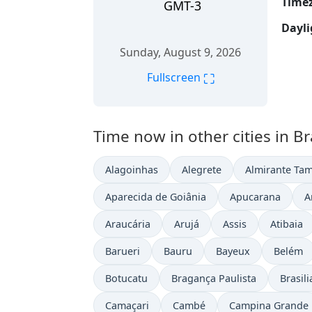
Time
GMT-3
Dayli
Sunday, August 9, 2026
⛶
Fullscreen
Time now in other cities in Bra
Alagoinhas
Alegrete
Almirante Ta
Aparecida de Goiânia
Apucarana
A
Araucária
Arujá
Assis
Atibaia
Barueri
Bauru
Bayeux
Belém
Botucatu
Bragança Paulista
Brasili
Camaçari
Cambé
Campina Grande