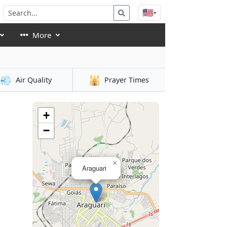
🇺🇸
▾
More
💨
🕌
Air Quality
Prayer Times
+
−
×
Araguari