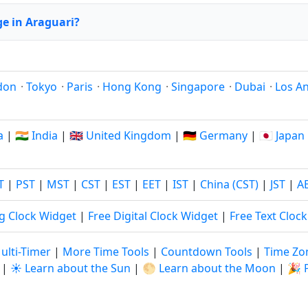
e in Araguari?
don
·
Tokyo
·
Paris
·
Hong Kong
·
Singapore
·
Dubai
·
Los A
a
|
🇮🇳 India
|
🇬🇧 United Kingdom
|
🇩🇪 Germany
|
🇯🇵 Japan
T
|
PST
|
MST
|
CST
|
EST
|
EET
|
IST
|
China (CST)
|
JST
|
A
g Clock Widget
|
Free Digital Clock Widget
|
Free Text Cloc
ulti-Timer
|
More Time Tools
|
Countdown Tools
|
Time Zo
|
☀️ Learn about the Sun
|
🌕 Learn about the Moon
|
🎉 