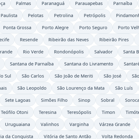
oça
Palmas
Paranaguá
Parauapebas
Parnaíba
Paulista
Pelotas
Petrolina
Petrópolis
Pindamon
Ponta Grossa
Porto Alegre
Porto Seguro
Porto Vel
ecife
Resende
Ribeirão das Neves
Ribeirão Pires
Grande
Rio Verde
Rondonópolis
Salvador
Santa B
Santana de Parnaíba
Santana do Livramento
Santar
o Sul
São Carlos
São João de Meriti
São José
São
hais
São Leopoldo
São Lourenço da Mata
São Luís
Sete Lagoas
Simões Filho
Sinop
Sobral
Soroc
Teófilo Otoni
Teresina
Teresópolis
Timon
Timót
Uruguaiana
Valinhos
Varginha
Várzea Grande
ria da Conquista
Vitória de Santo Antão
Volta Redonda