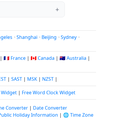
ngeles
·
Shanghai
·
Beijing
·
Sydney
·
|
🇫🇷 France
|
🇨🇦 Canada
|
🇦🇺 Australia
|
EST
|
SAST
|
MSK
|
NZST
|
k Widget
|
Free Word Clock Widget
ne Converter
|
Date Converter
Public Holiday Information
|
🌐 Time Zone