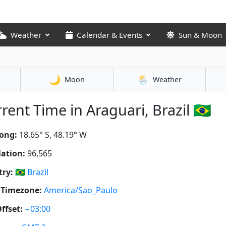
Weather
Calendar & Events
Sun & Moon
🌙
🌦️
Moon
Weather
rent Time in Araguari, Brazil 🇧🇷
ong:
18.65° S, 48.19° W
ation:
96,565
ry:
🇧🇷
Brazil
 Timezone:
America/Sao_Paulo
ffset:
−03:00