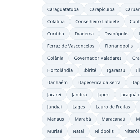
Caraguatatuba
Carapicuíba
Carua
Colatina
Conselheiro Lafaiete
Con
Curitiba
Diadema
Divinópolis
Ferraz de Vasconcelos
Florianópolis
Goiânia
Governador Valadares
Gra
Hortolândia
Ibirité
Igarassu
I
Itanhaém
Itapecerica da Serra
Itap
Jacareí
Jandira
Japeri
Jaraguá 
Jundiaí
Lages
Lauro de Freitas
Manaus
Marabá
Maracanaú
M
Muriaé
Natal
Nilópolis
Niterói