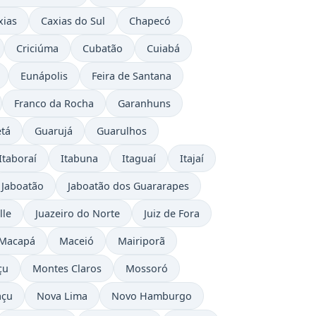
xias
Caxias do Sul
Chapecó
Criciúma
Cubatão
Cuiabá
Eunápolis
Feira de Santana
Franco da Rocha
Garanhuns
tá
Guarujá
Guarulhos
Itaboraí
Itabuna
Itaguaí
Itajaí
Jaboatão
Jaboatão dos Guararapes
lle
Juazeiro do Norte
Juiz de Fora
Macapá
Maceió
Mairiporã
çu
Montes Claros
Mossoró
açu
Nova Lima
Novo Hamburgo