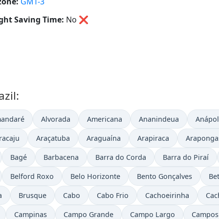
zone:
GMT-3
ght Saving Time:
No
❌
zil:
mandaré
Alvorada
Americana
Ananindeua
Anápol
racaju
Araçatuba
Araguaína
Arapiraca
Araponga
Bagé
Barbacena
Barra do Corda
Barra do Piraí
Belford Roxo
Belo Horizonte
Bento Gonçalves
Be
a
Brusque
Cabo
Cabo Frio
Cachoeirinha
Cac
Campinas
Campo Grande
Campo Largo
Campos 