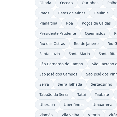
Olinda
Osasco
Ourinhos
Palh
Patos
Patos de Minas
Paulínia
Planaltina
Poá
Poços de Caldas
Presidente Prudente
Queimados
R
Rio das Ostras
Rio de Janeiro
Rio 
Santa Luzia
Santa Maria
Santa Rita
São Bernardo do Campo
São Caetano d
São José dos Campos
São José dos Pin
Serra
Serra Talhada
Sertãozinho
Taboão da Serra
Tatuí
Taubaté
Uberaba
Uberlândia
Umuarama
Viamão
Vila Velha
Vitória
Vitó