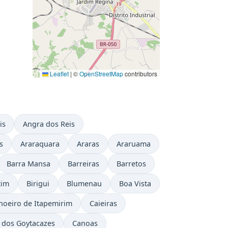
Leaflet
|
©
OpenStreetMap
contributors
is
Angra dos Reis
s
Araraquara
Araras
Araruama
Barra Mansa
Barreiras
Barretos
tim
Birigui
Blumenau
Boa Vista
hoeiro de Itapemirim
Caieiras
dos Goytacazes
Canoas