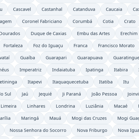
ru
Cascavel
Castanhal
Catanduva
Caucaia
Ca
tagem
Coronel Fabriciano
Corumbá
Cotia
Crato
Dourados
Duque de Caxias
Embu das Artes
Erechim
Fortaleza
Foz do Iguaçu
Franca
Francisco Morato
vataí
Guaíba
Guarapari
Guarapuava
Guaratingue
lhéus
Imperatriz
Indaiatuba
Ipatinga
Itabira
etininga
Itapevi
Itaquaquecetuba
Itatiba
Itu
do Sul
Jaú
Jequié
Ji Paraná
João Pessoa
Joinvi
Limeira
Linhares
Londrina
Luziânia
Macaé
arília
Maringá
Mauá
Mogi das Cruzes
Mogi Gua
Nossa Senhora do Socorro
Nova Friburgo
Nova Igu