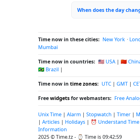
When does the day chang
Time now in these cities:
New York
·
Lon
Mumbai
Time now in countries:
🇺🇸 USA
|
🇨🇳 Chin
🇧🇷 Brazil
|
Time now in
time zones
:
UTC
|
GMT
|
CE
Free
widgets
for webmasters:
Free Analo
Unix Time
|
Alarm
|
Stopwatch
|
Timer
|
M
|
Articles
|
Holidays
|
⏰ Understand Time
Information
2025 © Time.tz - ⌚
Time is 09:43:00