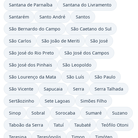
Santana de Parnaíba
Santana do Livramento
Santarém
Santo André
Santos
São Bernardo do Campo
São Caetano do Sul
São Carlos
São João de Meriti
São José
São José do Rio Preto
São José dos Campos
São José dos Pinhais
São Leopoldo
São Lourenço da Mata
São Luís
São Paulo
São Vicente
Sapucaia
Serra
Serra Talhada
Sertãozinho
Sete Lagoas
Simões Filho
Sinop
Sobral
Sorocaba
Sumaré
Suzano
Taboão da Serra
Tatuí
Taubaté
Teófilo Otoni
Teresina
Teresópolis
Timon
Timóteo