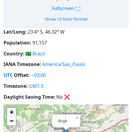
⛶
Fullscreen
Show 12-hour format
Lat/Long:
23.4° S, 46.32° W
Population:
91,157
Country:
🇧🇷
Brazil
IANA Timezone:
America/Sao_Paulo
UTC
Offset:
−03:00
Timezone:
GMT-3
Daylight Saving Time:
No
❌
+
×
−
Arujá