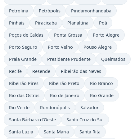
Petrolina
Petrópolis
Pindamonhangaba
Pinhais
Piracicaba
Planaltina
Poá
Poços de Caldas
Ponta Grossa
Porto Alegre
Porto Seguro
Porto Velho
Pouso Alegre
Praia Grande
Presidente Prudente
Queimados
Recife
Resende
Ribeirão das Neves
Ribeirão Pires
Ribeirão Preto
Rio Branco
Rio das Ostras
Rio de Janeiro
Rio Grande
Rio Verde
Rondonópolis
Salvador
Santa Bárbara d'Oeste
Santa Cruz do Sul
Santa Luzia
Santa Maria
Santa Rita