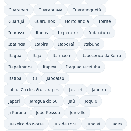
Guarapari
Guarapuava
Guaratinguetá
Guarujá
Guarulhos
Hortolândia
Ibirité
Igarassu
Ilhéus
Imperatriz
Indaiatuba
Ipatinga
Itabira
Itaboraí
Itabuna
Itaguaí
Itajaí
Itanhaém
Itapecerica da Serra
Itapetininga
Itapevi
Itaquaquecetuba
Itatiba
Itu
Jaboatão
Jaboatão dos Guararapes
Jacareí
Jandira
Japeri
Jaraguá do Sul
Jaú
Jequié
Ji Paraná
João Pessoa
Joinville
Juazeiro do Norte
Juiz de Fora
Jundiaí
Lages