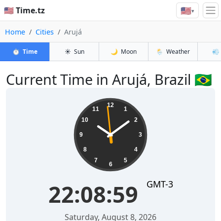
🇺🇸
🇺🇸 Time.tz
▾
Home
Cities
Arujá
⏱️
Time
☀️
Sun
🌙
Moon
🌦️
Weather
💨
Current Time in Arujá, Brazil 🇧🇷
22:08:59
12
11
1
10
2
9
3
8
4
7
5
6
GMT-3
22:08:59
Saturday, August 8, 2026